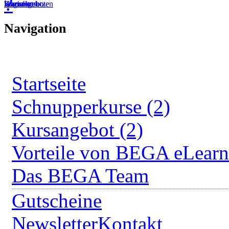
?
Startseite
Kursangebote
Kurs fortsetzen
Warenkorb
Login
Navigation
Startseite
Schnupperkurse (2)
Kursangebot (2)
Vorteile von BEGA eLearn
Das BEGA Team
Gutscheine
Newsletter
Kontakt